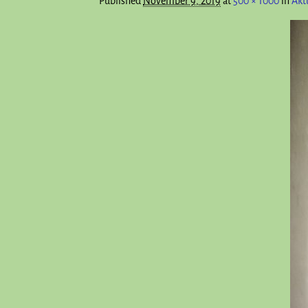
Published
November 9, 2019
at
500 × 1000
in
Akt