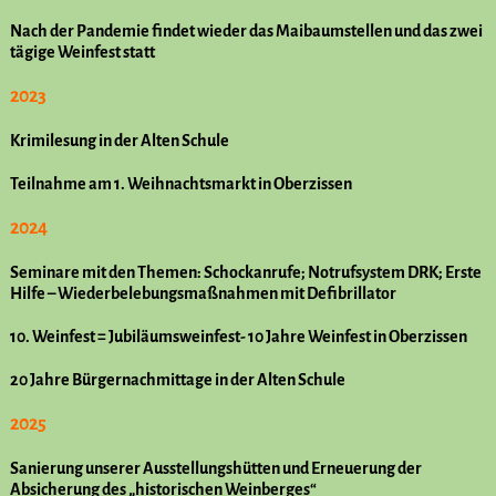
Nach der Pandemie findet wieder das Maibaumstellen und das zwei
tägige Weinfest statt
2023
Krimilesung in der Alten Schule
Teilnahme am 1. Weihnachtsmarkt in Oberzissen
2024
Seminare mit den Themen: Schockanrufe; Notrufsystem DRK; Erste
Hilfe – Wiederbelebungsmaßnahmen mit Defibrillator
10. Weinfest = Jubiläumsweinfest- 10 Jahre Weinfest in Oberzissen
20 Jahre Bürgernachmittage in der Alten Schule
2025
Sanierung unserer Ausstellungshütten und Erneuerung der
Absicherung des „historischen Weinberges“