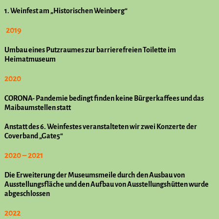
1. Weinfest am „Historischen Weinberg“
2019
Umbau eines Putzraumes zur barrierefreien Toilette im
Heimatmuseum
2020
CORONA- Pandemie bedingt finden keine Bürgerkaffees und das
Maibaumstellen statt
Anstatt des 6. Weinfestes veranstalteten wir zwei Konzerte der
Coverband „Gate5“
2020 – 2021
Die Erweiterung der Museumsmeile durch den Ausbau von
Ausstellungsfläche und den Aufbau von Ausstellungshütten wurde
abgeschlossen
2022