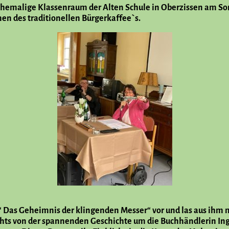
r ehemalige Klassenraum der Alten Schule in Oberzissen am So
n des traditionellen Bürgerkaffee`s.
“ Das Geheimnis der klingenden Messer“ vor und las aus ihm 
chts von der spannenden Geschichte um die Buchhändlerin Ing