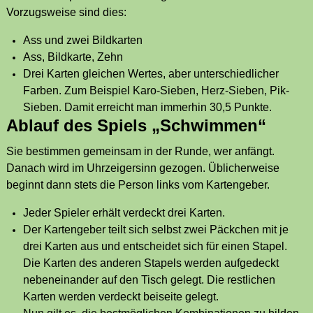
Vorzugsweise sind dies:
Ass und zwei Bildkarten
Ass, Bildkarte, Zehn
Drei Karten gleichen Wertes, aber unterschiedlicher
Farben. Zum Beispiel Karo-Sieben, Herz-Sieben, Pik-
Sieben. Damit erreicht man immerhin 30,5 Punkte.
Ablauf des Spiels „Schwimmen“
Sie bestimmen gemeinsam in der Runde, wer anfängt.
Danach wird im Uhrzeigersinn gezogen. Üblicherweise
beginnt dann stets die Person links vom Kartengeber.
Jeder Spieler erhält verdeckt drei Karten.
Der Kartengeber teilt sich selbst zwei Päckchen mit je
drei Karten aus und entscheidet sich für einen Stapel.
Die Karten des anderen Stapels werden aufgedeckt
nebeneinander auf den Tisch gelegt. Die restlichen
Karten werden verdeckt beiseite gelegt.