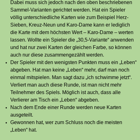
Dabei muss sich jedoch nach den oben beschriebenen
Sammel-Varianten gerichtet werden. Hat ein Spieler
völlig unterschiedliche Karten wie zum Beispiel Herz-
Sieben, Kreuz-Neun und Karo-Dame kann er lediglich
die Karte mit dem höchsten Wert – Karo-Dame – werten
lassen. Wollte ein Spieler die „30,5-Variante“ anwenden
und hat nur zwei Karten der gleichen Farbe, so können
auch nur diese zusammengezählt werden.
Der Spieler mit den wenigsten Punkten muss ein „Leben“
abgeben. Hat man keine „Leben“ mehr, darf man noch
einmal mitspielen. Man sagt dazu „ich schwimme jetzt“.
Verliert man auch diese Runde, ist man nicht mehr
Teilnehmer des Spiels. Möglich ist auch, dass alle
Verlierer am Tisch ein „Leben“ abgeben.
Nach dem Ende einer Runde werden neue Karten
ausgeteilt.
Gewonnen hat, wer zum Schluss noch die meisten
„Leben“ hat.