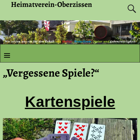
Heimatverein-Oberzissen
„Vergessene Spiele?“
Kartenspiele