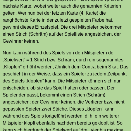
nächste Karte, wobei weiter auch die genannten Kriterien
gelten. Wer nun bei der letzten Karte (4. Karte) die
ranghöchste Karte in der zuletzt gespielten Farbe hat,
gewinnt dieses Einzelspiel. Die drei Mitspieler bekommen
einen Strich (Schräm) auf der Spielliste angestrichen, der
Gewinner keinen.
Nun kann während des Spiels von den Mitspielern der
„Spielwert“ = 1 Strich bzw. Schräm, durch ein sogenanntes
„Klopfen“ erhöht werden, ähnlich dem Contra beim Skat. Das
geschieht in der Weise, dass ein Spieler zu jedem Zeitpunkt
des Spiels „klopfen“ kann. Die Mitspieler können sich nun
entscheiden, ob sie das Spiel halten oder passen. Der
Spieler der passt, bekommt einen Strich (Schräm)
angestrichen; der Gewinner keinen, die Verlierer bzw. nicht
gepassten Spieler zwei Striche. Dieses „klopfen“ kann
während des Spiels fortgeführt werden, d. h. ein weiterer
Mitspieler klopft ebenfalls nachdem bereits geklopft ist. So
kann sich hierdurch der Spielwert auf drei, vier bis maximal