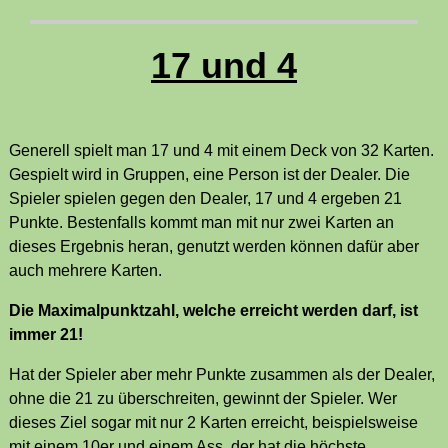
17 und 4
Generell spielt man 17 und 4 mit einem Deck von 32 Karten.
Gespielt wird in Gruppen, eine Person ist der Dealer. Die
Spieler spielen gegen den Dealer, 17 und 4 ergeben 21
Punkte. Bestenfalls kommt man mit nur zwei Karten an
dieses Ergebnis heran, genutzt werden können dafür aber
auch mehrere Karten.
Die Maximalpunktzahl, welche erreicht werden darf, ist
immer 21!
Hat der Spieler aber mehr Punkte zusammen als der Dealer,
ohne die 21 zu überschreiten, gewinnt der Spieler. Wer
dieses Ziel sogar mit nur 2 Karten erreicht, beispielsweise
mit einem 10er und einem Ass, der hat die höchste